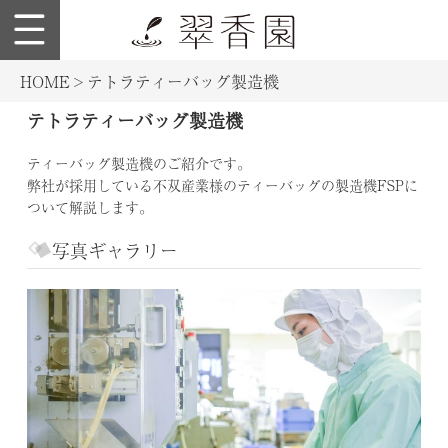
English
en.suikouen.co.jp
総
HOME
>
テトラティーバッグ製造機
合
テトラティーバッグ製造機
案
内
ティーバッグ製造機のご紹介です。
弊社が採用している不双産業様のティーバッグの製造機FSPに
会
ついて解説します。
社
概
写真ギャラリー
要
設
備
案
内
商
品
案