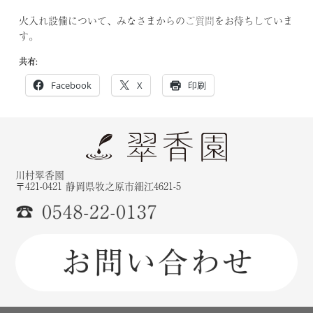
不
定
火入れ設備について、みなさまからの
ご質問
をお待ちしていま
期
す。
コ
ラ
共有:
ム
Facebook
X
印刷
環
境
と
お
い
し
川村翠香園
さ
〒421-0421 静岡県牧之原市細江4621-5
の
間
機
械
設
備