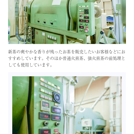
内
ア
ク
セ
ス
お
問
新茶の爽やかな香りが残ったお茶を販売したいお客様などにお
い
すすめしています。そのほか普通火煎茶、強火煎茶の前処理と
合
しても使用しています。
わ
せ
最
新
情
報
贅
沢
シ