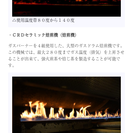
の
話」
そ
△使用温度帯８０度から１４０度
の
3
・ＣＲＤセラミック焙煎機（焙煎機）
不
定
ガスバーナーを４組使用した、大型のガスドラム焙煎機です。
期
この機械では、最大２８０度までガス温度（排気）を上昇させ
コ
ることが出来て、強火煎茶や焙じ茶を製造することが可能で
ラ
す。
ム
「お
茶
の
仕
入
れ
の
話」
そ