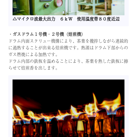
リ
ー
△マイクロ波最大出力 ６ｋＷ 使用温度帯８０度近辺
ズ
の
ご
・ガスドラム１号機・２号機（焙煎機）
紹
ドラム内面スクリュー機構により、茶葉を攪拌しながら連続的
介
に過熱することが出来る焙煎機です。熱源はドラム下部からの
ガス燃焼による加熱です。
不
ドラム内部の鉄板を温めることにより、茶葉を熱した鉄板に擦
定
らせて焙煎香を出します。
期
コ
ラ
ム
「お
茶
の
仕
入
れ