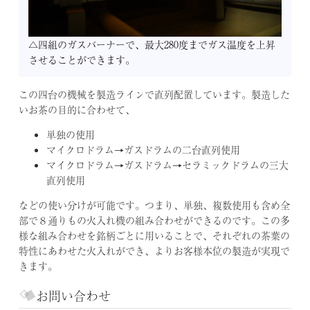
の
2
不
△四組のガスバーナーで、最大280度までガス温度を上昇
定
させることができます。
期
コ
この四台の機械を製造ラインで直列配置しています。製造した
ラ
いお茶の目的に合わせて、
ム
「お
単独の使用
茶
マイクロドラム→ガスドラムの二台直列使用
の
マイクロドラム→ガスドラム→セラミックドラムの三大
仕
直列使用
入
などの使い分けが可能です。つまり、単独、複数使用も含め全
れ
部で８通りもの火入れ機の組み合わせができるのです。この多
の
様な組み合わせを銘柄ごとに用いることで、それぞれの茶葉の
話」
特性にあわせた火入れができ、よりお客様本位の製造が実現で
そ
きます。
の
1
お問い合わせ