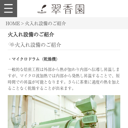
English
en.suikouen.co.jp
総
HOME
>
火入れ設備のご紹介
合
火入れ設備のご紹介
案
内
火入れ設備のご紹介
会
・マイクロドラム（乾燥機）
社
概
一般的な焙煎工程は外部から熱が加わり内部へ伝導し昇温しま
要
すが、マイクロ波加熱では内部から発熱し昇温することで、短
時間での昇温が可能となります。さらに茶葉に過度の熱を加え
設
ることなく乾燥することが出来ます。
備
案
内
商
品
案